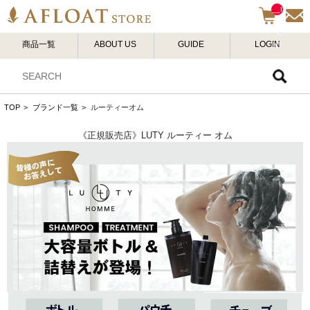
__I
TM
_C
商品一覧
ABOUT US
GUIDE
LOGIN
NT
__
TOP
>
ブランド一覧
>
ルーティーオム
《正規販売店》LUTY ルーティー オム