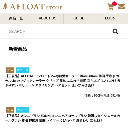
__I
TM
_C
商品一覧
ABOUT US
GUIDE
LOGIN
NT
__
新着商品
NEW
PICK UP
【正規品】AFLOAT アフロート 2way前髪カーラー 38mm 40mm 韓国 手巻き カ
ール 2wayマジックカーラー クリップ 簡単 ふんわり 前髪 立ち上げ はさむだけ 巻
きやすい ボリューム スタイリング ヘアセット 使い方 かきあげ
価格：980円(税抜 891円)
NEW
PICK UP
【正規品】オンニブラシ EONNI オンニ ヘアロールブラシ 韓国スタイル ロールカ
ールブラシ 豚毛 韓国風 前髪 レイヤー くびれヘア 顔まわり 立ち上げ