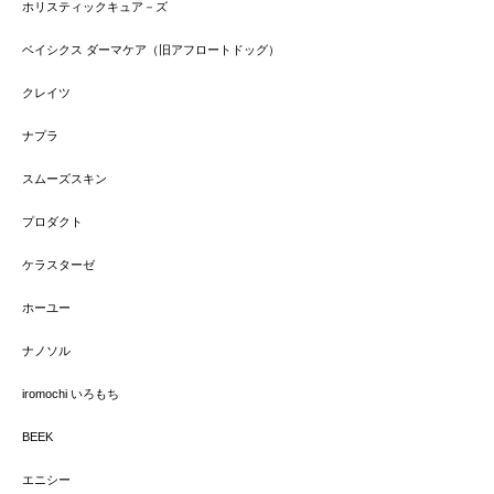
ホリスティックキュア－ズ
ベイシクス ダーマケア（旧アフロートドッグ）
クレイツ
ナプラ
スムーズスキン
プロダクト
ケラスターゼ
ホーユー
ナノソル
iromochi いろもち
BEEK
エニシー