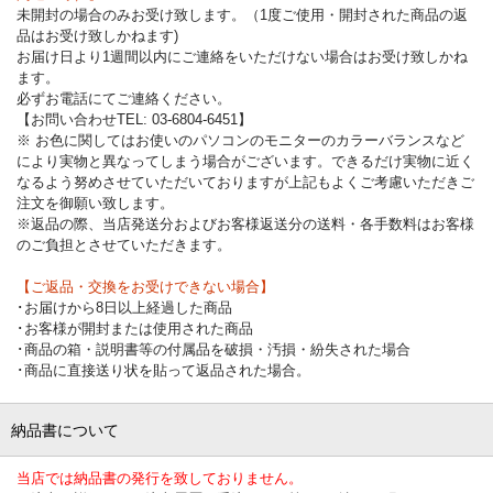
未開封の場合のみお受け致します。（1度ご使用・開封された商品の返
品はお受け致しかねます)
お届け日より1週間以内にご連絡をいただけない場合はお受け致しかね
ます。
必ずお電話にてご連絡ください。
【お問い合わせTEL: 03-6804-6451】
※ お色に関してはお使いのパソコンのモニターのカラーバランスなど
により実物と異なってしまう場合がございます。できるだけ実物に近く
なるよう努めさせていただいておりますが上記もよくご考慮いただきご
注文を御願い致します。
※返品の際、当店発送分およびお客様返送分の送料・各手数料はお客様
のご負担とさせていただきます。
【ご返品・交換をお受けできない場合】
･お届けから8日以上経過した商品
･お客様が開封または使用された商品
･商品の箱・説明書等の付属品を破損・汚損・紛失された場合
･商品に直接送り状を貼って返品された場合。
納品書について
当店では納品書の発行を致しておりません。