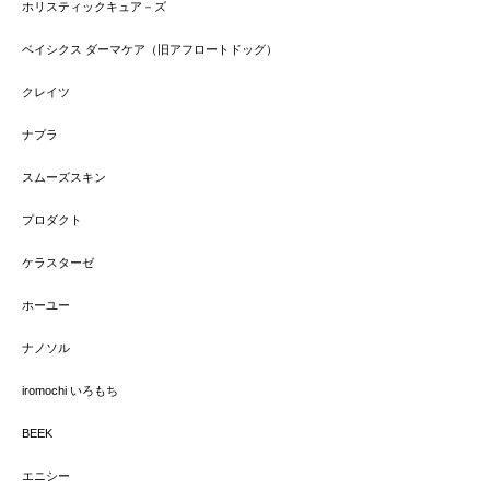
ホリスティックキュア－ズ
ベイシクス ダーマケア（旧アフロートドッグ）
クレイツ
ナプラ
スムーズスキン
プロダクト
ケラスターゼ
ホーユー
ナノソル
iromochi いろもち
BEEK
エニシー