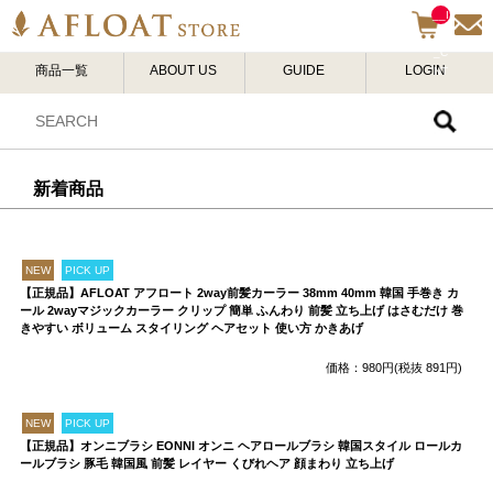
__I
TM
_C
商品一覧
ABOUT US
GUIDE
LOGIN
NT
__
新着商品
NEW
PICK UP
【正規品】AFLOAT アフロート 2way前髪カーラー 38mm 40mm 韓国 手巻き カ
ール 2wayマジックカーラー クリップ 簡単 ふんわり 前髪 立ち上げ はさむだけ 巻
きやすい ボリューム スタイリング ヘアセット 使い方 かきあげ
価格：980円(税抜 891円)
NEW
PICK UP
【正規品】オンニブラシ EONNI オンニ ヘアロールブラシ 韓国スタイル ロールカ
ールブラシ 豚毛 韓国風 前髪 レイヤー くびれヘア 顔まわり 立ち上げ