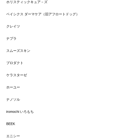
ホリスティックキュア－ズ
ベイシクス ダーマケア（旧アフロートドッグ）
クレイツ
ナプラ
スムーズスキン
プロダクト
ケラスターゼ
ホーユー
ナノソル
iromochi いろもち
BEEK
エニシー