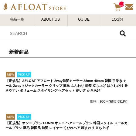
__I
TM
_C
商品一覧
ABOUT US
GUIDE
LOGIN
NT
__
新着商品
NEW
PICK UP
【正規品】AFLOAT アフロート 2way前髪カーラー 38mm 40mm 韓国 手巻き カ
ール 2wayマジックカーラー クリップ 簡単 ふんわり 前髪 立ち上げ はさむだけ 巻
きやすい ボリューム スタイリング ヘアセット 使い方 かきあげ
価格：980円(税抜 891円)
NEW
PICK UP
【正規品】オンニブラシ EONNI オンニ ヘアロールブラシ 韓国スタイル ロールカ
ールブラシ 豚毛 韓国風 前髪 レイヤー くびれヘア 顔まわり 立ち上げ