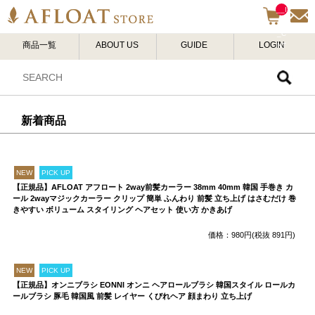
__I
TM
_C
商品一覧
ABOUT US
GUIDE
LOGIN
NT
__
新着商品
NEW
PICK UP
【正規品】AFLOAT アフロート 2way前髪カーラー 38mm 40mm 韓国 手巻き カ
ール 2wayマジックカーラー クリップ 簡単 ふんわり 前髪 立ち上げ はさむだけ 巻
きやすい ボリューム スタイリング ヘアセット 使い方 かきあげ
価格：980円(税抜 891円)
NEW
PICK UP
【正規品】オンニブラシ EONNI オンニ ヘアロールブラシ 韓国スタイル ロールカ
ールブラシ 豚毛 韓国風 前髪 レイヤー くびれヘア 顔まわり 立ち上げ