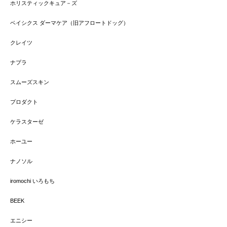
ホリスティックキュア－ズ
ベイシクス ダーマケア（旧アフロートドッグ）
クレイツ
ナプラ
スムーズスキン
プロダクト
ケラスターゼ
ホーユー
ナノソル
iromochi いろもち
BEEK
エニシー