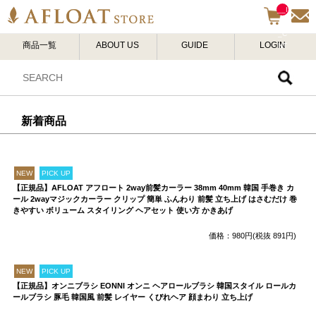
__I
TM
_C
商品一覧
ABOUT US
GUIDE
LOGIN
NT
__
新着商品
NEW
PICK UP
【正規品】AFLOAT アフロート 2way前髪カーラー 38mm 40mm 韓国 手巻き カ
ール 2wayマジックカーラー クリップ 簡単 ふんわり 前髪 立ち上げ はさむだけ 巻
きやすい ボリューム スタイリング ヘアセット 使い方 かきあげ
価格：980円(税抜 891円)
NEW
PICK UP
【正規品】オンニブラシ EONNI オンニ ヘアロールブラシ 韓国スタイル ロールカ
ールブラシ 豚毛 韓国風 前髪 レイヤー くびれヘア 顔まわり 立ち上げ