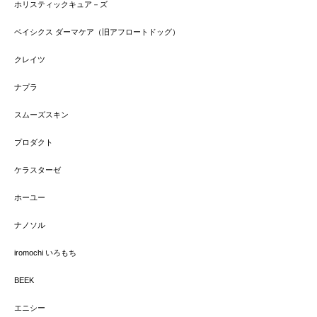
ホリスティックキュア－ズ
ベイシクス ダーマケア（旧アフロートドッグ）
クレイツ
ナプラ
スムーズスキン
プロダクト
ケラスターゼ
ホーユー
ナノソル
iromochi いろもち
BEEK
エニシー