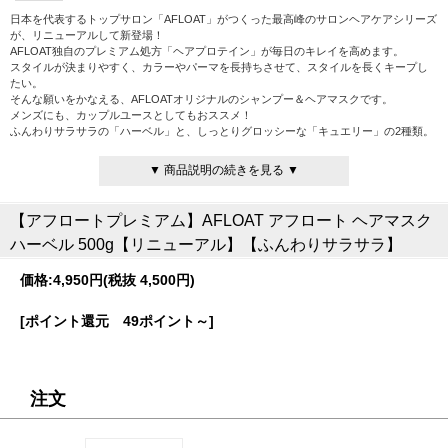
日本を代表するトップサロン「AFLOAT」がつくった最高峰のサロンヘアケアシリーズ
が、リニューアルして新登場！
AFLOAT独自のプレミアム処方「ヘアプロテイン」が毎日のキレイを高めます。
スタイルが決まりやすく、カラーやパーマを長持ちさせて、スタイルを長くキープし
たい。
そんな願いをかなえる、AFLOATオリジナルのシャンプー＆ヘアマスクです。
メンズにも、カップルユースとしてもおススメ！
ふんわりサラサラの「ハーベル」と、しっとりグロッシーな「キュエリー」の2種類。
【ハーベル】
▼ 商品説明の続きを見る ▼
ナチュラル＆ヘルシーなふんわりサラサラ髪がお好みなら「ハーベル」！
ボタニカル成分を贅沢に配合した自然派シャンプー＆ヘアマスクです。
ヘアケアだけでなく、スカルプケアも重視し、健やかな髪と頭皮環境をかなえます。
【アフロートプレミアム】AFLOAT アフロート ヘアマスク
心安らぐ柑橘エキスの香り。
ハーベル 500g【リニューアル】【ふんわりサラサラ】
【ハーベルの特長】
髪を強くする「ヘアプロテイン」配合。
価格:
4,950円
(税抜 4,500円)
ボタニカル成分を贅沢に配合し、髪だけではなく頭皮も健やかに。
自然派なのに、トップサロンが認める泡立ち、指通り。
[ポイント還元 49ポイント～]
100％天然由来の洗浄成分を使用した、ノンシリコンのアミノ酸系シャンプー。
頭皮にも使える、美容クリームタイプのノンシリコンヘアマスク。
こだわりの美容成分、プロの補修成分を配合。
無香料・パラベンフリー・硫酸系フリー。
注文