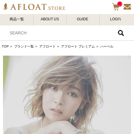
__I
TM
_C
商品一覧
ABOUT US
GUIDE
LOGIN
NT
__
TOP
>
ブランド一覧
>
アフロート
>
アフロート プレミアム
>
ハーベル