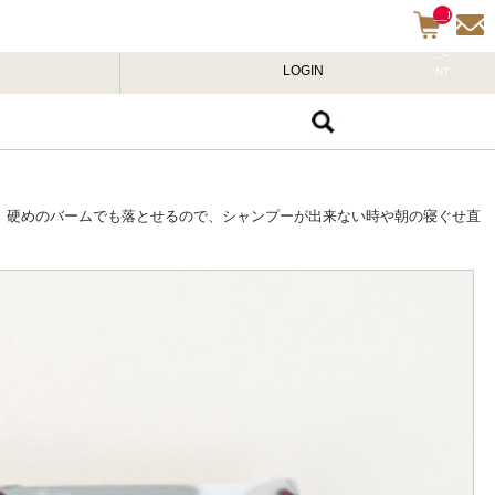
__I
TM
_C
LOGIN
NT
__
 硬めのバームでも落とせるので、シャンプーが出来ない時や朝の寝ぐせ直