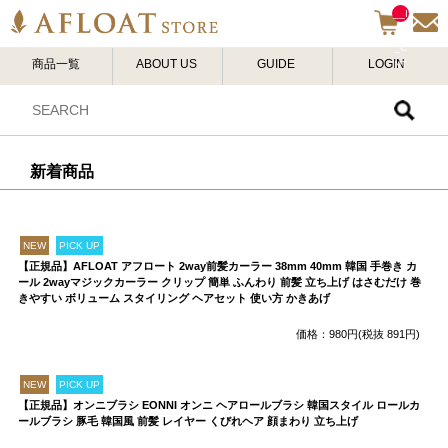
__I
TM
_C
商品一覧
ABOUT US
GUIDE
LOGIN
NT
__
新着商品
NEW
PICK UP
【正規品】AFLOAT アフロート 2way前髪カーラー 38mm 40mm 韓国 手巻き カ
ール 2wayマジックカーラー クリップ 簡単 ふんわり 前髪 立ち上げ はさむだけ 巻
きやすい ボリューム スタイリング ヘアセット 使い方 かきあげ
価格：980円(税抜 891円)
NEW
PICK UP
【正規品】オンニブラシ EONNI オンニ ヘアロールブラシ 韓国スタイル ロールカ
ールブラシ 豚毛 韓国風 前髪 レイヤー くびれヘア 顔まわり 立ち上げ