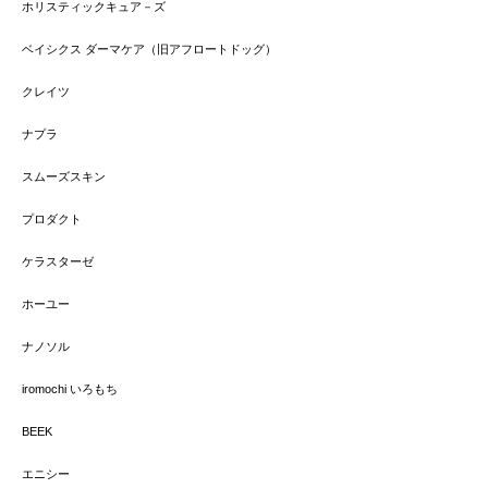
ホリスティックキュア－ズ
ベイシクス ダーマケア（旧アフロートドッグ）
クレイツ
ナプラ
スムーズスキン
プロダクト
ケラスターゼ
ホーユー
ナノソル
iromochi いろもち
BEEK
エニシー