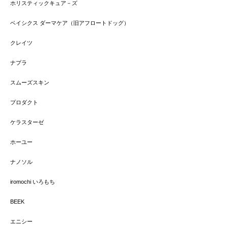
ホリスティックキュア－ズ
ベイシクス ダーマケア（旧アフロートドッグ）
クレイツ
ナプラ
スムーズスキン
プロダクト
ケラスターゼ
ホーユー
ナノソル
iromochi いろもち
BEEK
エニシー