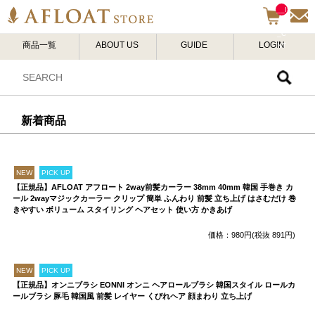
__I
TM
_C
商品一覧
ABOUT US
GUIDE
LOGIN
NT
__
新着商品
NEW
PICK UP
【正規品】AFLOAT アフロート 2way前髪カーラー 38mm 40mm 韓国 手巻き カ
ール 2wayマジックカーラー クリップ 簡単 ふんわり 前髪 立ち上げ はさむだけ 巻
きやすい ボリューム スタイリング ヘアセット 使い方 かきあげ
価格：980円(税抜 891円)
NEW
PICK UP
【正規品】オンニブラシ EONNI オンニ ヘアロールブラシ 韓国スタイル ロールカ
ールブラシ 豚毛 韓国風 前髪 レイヤー くびれヘア 顔まわり 立ち上げ