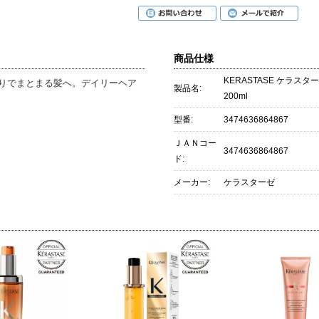
商品仕様
KERASTASE ケラス
りでまとまる髪へ。デイリーヘア
製品名:
200ml
型番:
3474636864867
ＪＡＮコー
3474636864867
ド:
メーカー:
ケラスターゼ