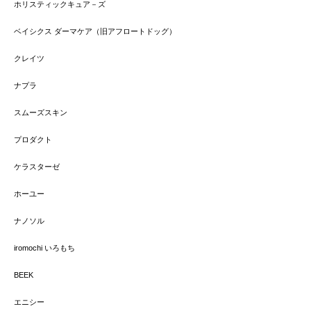
ホリスティックキュア－ズ
ベイシクス ダーマケア（旧アフロートドッグ）
クレイツ
ナプラ
スムーズスキン
プロダクト
ケラスターゼ
ホーユー
ナノソル
iromochi いろもち
BEEK
エニシー