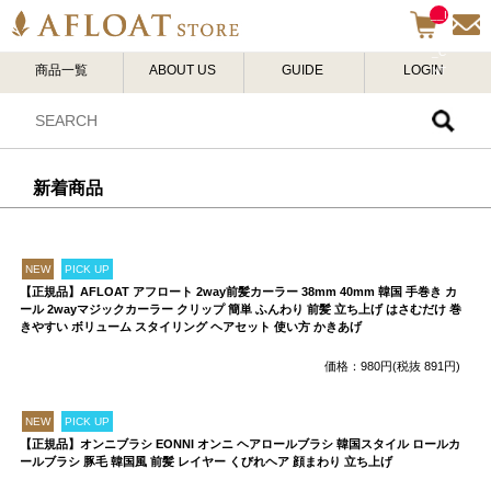
__I
TM
_C
商品一覧
ABOUT US
GUIDE
LOGIN
NT
__
新着商品
NEW
PICK UP
【正規品】AFLOAT アフロート 2way前髪カーラー 38mm 40mm 韓国 手巻き カ
ール 2wayマジックカーラー クリップ 簡単 ふんわり 前髪 立ち上げ はさむだけ 巻
きやすい ボリューム スタイリング ヘアセット 使い方 かきあげ
価格：980円(税抜 891円)
NEW
PICK UP
【正規品】オンニブラシ EONNI オンニ ヘアロールブラシ 韓国スタイル ロールカ
ールブラシ 豚毛 韓国風 前髪 レイヤー くびれヘア 顔まわり 立ち上げ