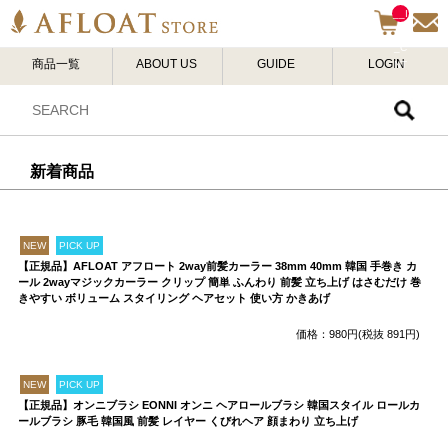
__I
TM
_C
商品一覧
ABOUT US
GUIDE
LOGIN
NT
__
新着商品
NEW
PICK UP
【正規品】AFLOAT アフロート 2way前髪カーラー 38mm 40mm 韓国 手巻き カ
ール 2wayマジックカーラー クリップ 簡単 ふんわり 前髪 立ち上げ はさむだけ 巻
きやすい ボリューム スタイリング ヘアセット 使い方 かきあげ
価格：980円(税抜 891円)
NEW
PICK UP
【正規品】オンニブラシ EONNI オンニ ヘアロールブラシ 韓国スタイル ロールカ
ールブラシ 豚毛 韓国風 前髪 レイヤー くびれヘア 顔まわり 立ち上げ