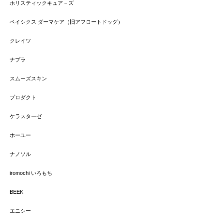
ホリスティックキュア－ズ
ベイシクス ダーマケア（旧アフロートドッグ）
クレイツ
ナプラ
スムーズスキン
プロダクト
ケラスターゼ
ホーユー
ナノソル
iromochi いろもち
BEEK
エニシー