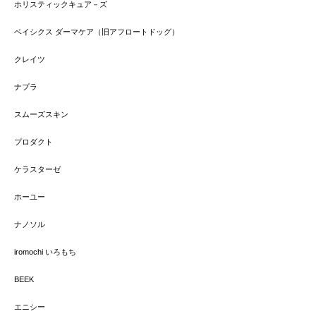
ホリスティックキュア－ズ
ベイシクス ダーマケア（旧アフロートドッグ）
クレイツ
ナプラ
スムーズスキン
プロダクト
ケラスターゼ
ホーユー
ナノソル
iromochi いろもち
BEEK
エニシー