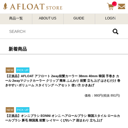
__I
TM
_C
商品一覧
ABOUT US
GUIDE
LOGIN
NT
__
新着商品
NEW
PICK UP
【正規品】AFLOAT アフロート 2way前髪カーラー 38mm 40mm 韓国 手巻き カ
ール 2wayマジックカーラー クリップ 簡単 ふんわり 前髪 立ち上げ はさむだけ 巻
きやすい ボリューム スタイリング ヘアセット 使い方 かきあげ
価格：980円(税抜 891円)
NEW
PICK UP
【正規品】オンニブラシ EONNI オンニ ヘアロールブラシ 韓国スタイル ロールカ
ールブラシ 豚毛 韓国風 前髪 レイヤー くびれヘア 顔まわり 立ち上げ