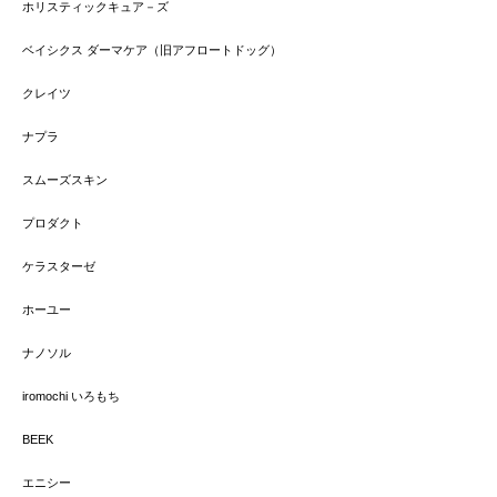
ホリスティックキュア－ズ
ベイシクス ダーマケア（旧アフロートドッグ）
クレイツ
ナプラ
スムーズスキン
プロダクト
ケラスターゼ
ホーユー
ナノソル
iromochi いろもち
BEEK
エニシー