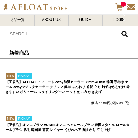
__I
TM
_C
商品一覧
ABOUT US
GUIDE
LOGIN
NT
__
新着商品
NEW
PICK UP
【正規品】AFLOAT アフロート 2way前髪カーラー 38mm 40mm 韓国 手巻き カ
ール 2wayマジックカーラー クリップ 簡単 ふんわり 前髪 立ち上げ はさむだけ 巻
きやすい ボリューム スタイリング ヘアセット 使い方 かきあげ
価格：980円(税抜 891円)
NEW
PICK UP
【正規品】オンニブラシ EONNI オンニ ヘアロールブラシ 韓国スタイル ロールカ
ールブラシ 豚毛 韓国風 前髪 レイヤー くびれヘア 顔まわり 立ち上げ