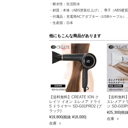
・耐水性：生活防水
・材質：本体（ABS塗装仕上げ）、導子（ABS硬
・付属品：充電用ACアダプター（USBケーブル
・生産国：日本
他にもこんな商品があります
【送料無料】CREATE ION ク
【送料無料
レイツ イオン エレメア ドライ
エレメアド
S ドライヤー SD-G01PRO2 (ブ
ジ SD-G0
ラック)
¥25,300
(税抜 
¥19,800
(税抜 ¥18,000)
在庫 ○
在庫 ○