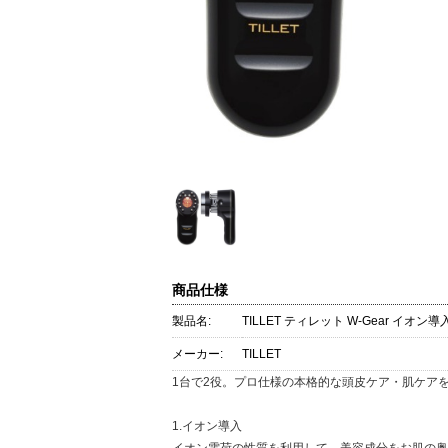
商品仕様
製品名:
TILLET ティレット W-Gear イオン
メーカー:
TILLET
1台で2役。プロ仕様の本格的な頭皮ケア・肌ケア
1.イオン導入
イオン電荷の性質を利用して、美容成分をお肌の奥