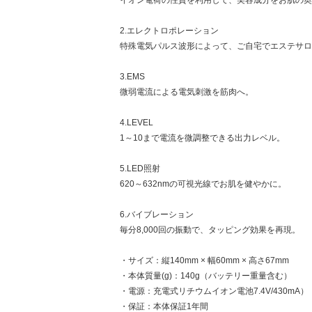
2.エレクトロポレーション
特殊電気パルス波形によって、ご自宅でエステサロ
3.EMS
微弱電流による電気刺激を筋肉へ。
4.LEVEL
1～10まで電流を微調整できる出力レベル。
5.LED照射
620～632nmの可視光線でお肌を健やかに。
6.バイブレーション
毎分8,000回の振動で、タッピング効果を再現。
・サイズ：縦140mm × 幅60mm × 高さ67mm
・本体質量(g)：140g（バッテリー重量含む）
・電源：充電式リチウムイオン電池7.4V/430mA）
・保証：本体保証1年間