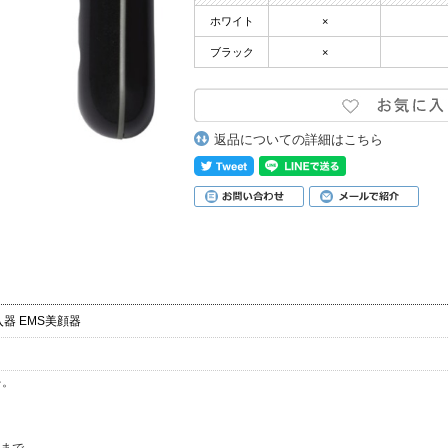
ホワイト
×
ブラック
×
返品についての詳細はこちら
導入器 EMS美顔器
を。
まで。