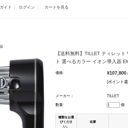
ガイド
ログイン
カートを見る
顔器
【送料無料】TILLET ティレット 
ト 選べるカラー イオン導入器 E
¥107,800
価格:
[ポイント還
メーカー：
TILLET
数量:
個
種類をお選
びくださ
在庫
い。