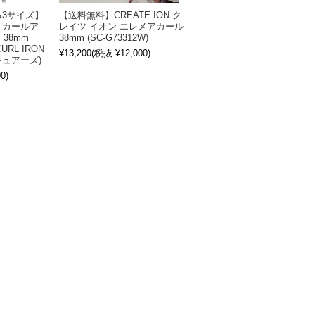
る3サイズ】
【送料無料】CREATE ION ク
 カールア
レイツ イオン エレメアカール
 38mm
38mm (SC-G73312W)
CURL IRON
¥13,200
(税抜 ¥12,000)
ュアーズ)
0)