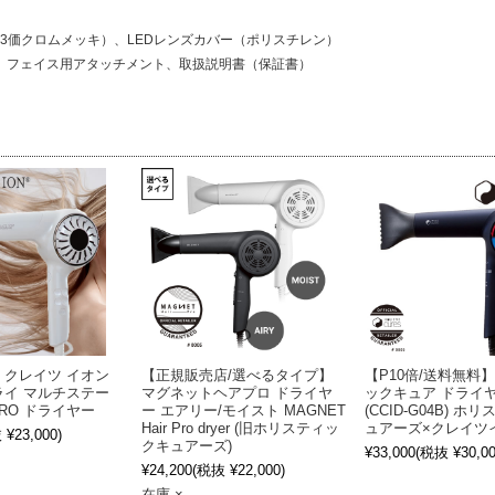
質3価クロムメッキ）、LEDレンズカバー（ポリスチレン）
）、フェイス用アタッチメント、取扱説明書（保証書）
】クレイツ イオン
【正規販売店/選べるタイプ】
【P10倍/送料無料
ライ マルチステー
マグネットヘアプロ ドライヤ
ックキュア ドライヤ
3PRO ドライヤー
ー エアリー/モイスト MAGNET
(CCID-G04B) 
Hair Pro dryer (旧ホリスティッ
ュアーズ×クレイツ
¥23,000)
クキュアーズ)
¥33,000
(税抜 ¥30,00
¥24,200
(税抜 ¥22,000)
在庫 ×