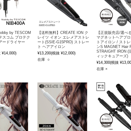
by by TESCOM
【送料無料】CREATE ION ク
【正規販売店/選べ
テスコム プロテク
レイツ イオン エレメアストレ
マグネットヘアプロ
アードライヤー
ート(SSIE-G15PRO) ストレー
トアイロン / スト
ト ヘアアイロン
ンS MAGNET Hair 
STRAIGHT IRON
¥14,000)
¥13,200
(税抜 ¥12,000)
ィックキュアーズ)
在庫 ○
¥14,300
(税抜 ¥13,00
在庫 ×