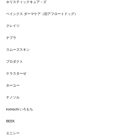
ホリスティックキュア－ズ
ベイシクス ダーマケア（旧アフロートドッグ）
クレイツ
ナプラ
スムーズスキン
プロダクト
ケラスターゼ
ホーユー
ナノソル
iromochi いろもち
BEEK
エニシー