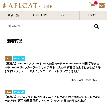
__I
TM
_C
商品一覧
ABOUT US
GUIDE
LOGIN
NT
__
新着商品
NEW
PICK UP
【正規品】AFLOAT アフロート 2way前髪カーラー 38mm 40mm 韓国 手巻き カ
ール 2wayマジックカーラー クリップ 簡単 ふんわり 前髪 立ち上げ はさむだけ 巻
きやすい ボリューム スタイリング ヘアセット 使い方 かきあげ
価格：980円(税抜 891円)
NEW
PICK UP
【正規品】オンニブラシ EONNI オンニ ヘアロールブラシ 韓国スタイル ロールカ
ールブラシ 豚毛 韓国風 前髪 レイヤー くびれヘア 顔まわり 立ち上げ