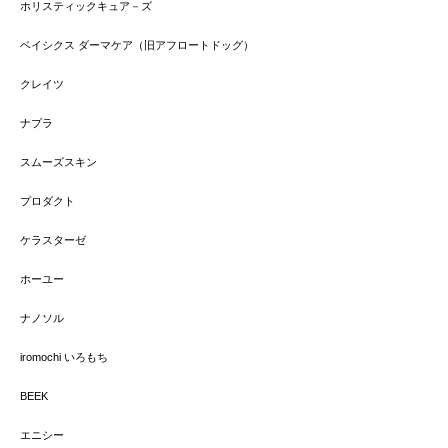
ホリスティックキュア－ズ
ベイシクス ダーマケア（旧アフロートドッグ）
クレイツ
ナプラ
スムーズスキン
プロダクト
ケラスターゼ
ホーユー
ナノソル
iromochi いろもち
BEEK
エニシー