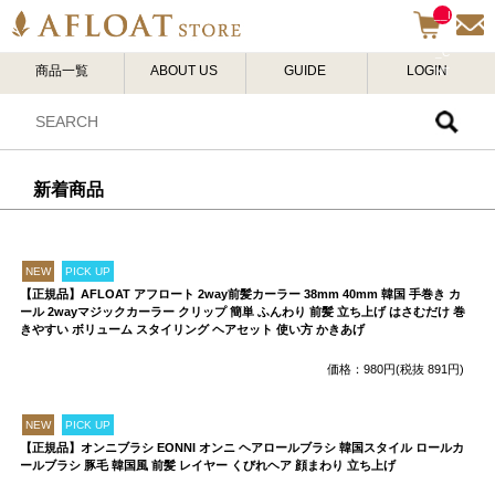
__I
TM
_C
商品一覧
ABOUT US
GUIDE
LOGIN
NT
__
新着商品
NEW
PICK UP
【正規品】AFLOAT アフロート 2way前髪カーラー 38mm 40mm 韓国 手巻き カ
ール 2wayマジックカーラー クリップ 簡単 ふんわり 前髪 立ち上げ はさむだけ 巻
きやすい ボリューム スタイリング ヘアセット 使い方 かきあげ
価格：980円(税抜 891円)
NEW
PICK UP
【正規品】オンニブラシ EONNI オンニ ヘアロールブラシ 韓国スタイル ロールカ
ールブラシ 豚毛 韓国風 前髪 レイヤー くびれヘア 顔まわり 立ち上げ