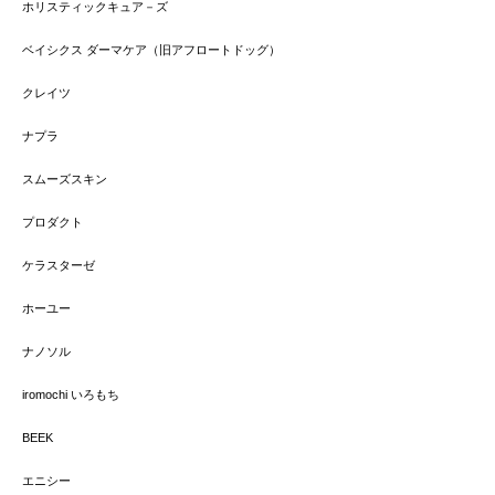
ホリスティックキュア－ズ
ベイシクス ダーマケア（旧アフロートドッグ）
クレイツ
ナプラ
スムーズスキン
プロダクト
ケラスターゼ
ホーユー
ナノソル
iromochi いろもち
BEEK
エニシー