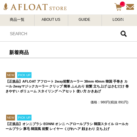
__I
TM
_C
商品一覧
ABOUT US
GUIDE
LOGIN
NT
__
新着商品
NEW
PICK UP
【正規品】AFLOAT アフロート 2way前髪カーラー 38mm 40mm 韓国 手巻き カ
ール 2wayマジックカーラー クリップ 簡単 ふんわり 前髪 立ち上げ はさむだけ 巻
きやすい ボリューム スタイリング ヘアセット 使い方 かきあげ
価格：980円(税抜 891円)
NEW
PICK UP
【正規品】オンニブラシ EONNI オンニ ヘアロールブラシ 韓国スタイル ロールカ
ールブラシ 豚毛 韓国風 前髪 レイヤー くびれヘア 顔まわり 立ち上げ