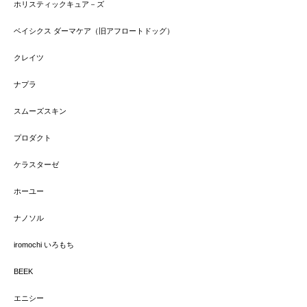
ホリスティックキュア－ズ
ベイシクス ダーマケア（旧アフロートドッグ）
クレイツ
ナプラ
スムーズスキン
プロダクト
ケラスターゼ
ホーユー
ナノソル
iromochi いろもち
BEEK
エニシー