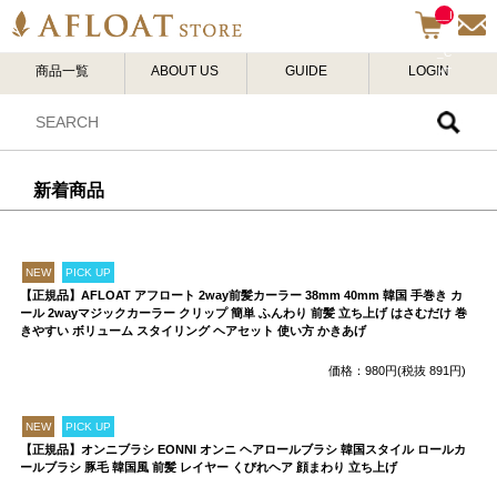
__I
TM
_C
商品一覧
ABOUT US
GUIDE
LOGIN
NT
__
新着商品
NEW
PICK UP
【正規品】AFLOAT アフロート 2way前髪カーラー 38mm 40mm 韓国 手巻き カ
ール 2wayマジックカーラー クリップ 簡単 ふんわり 前髪 立ち上げ はさむだけ 巻
きやすい ボリューム スタイリング ヘアセット 使い方 かきあげ
価格：980円(税抜 891円)
NEW
PICK UP
【正規品】オンニブラシ EONNI オンニ ヘアロールブラシ 韓国スタイル ロールカ
ールブラシ 豚毛 韓国風 前髪 レイヤー くびれヘア 顔まわり 立ち上げ