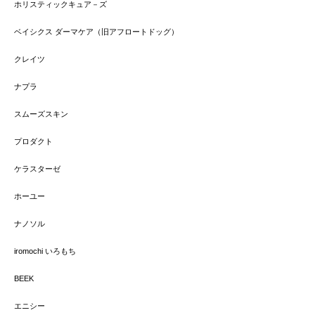
ホリスティックキュア－ズ
ベイシクス ダーマケア（旧アフロートドッグ）
クレイツ
ナプラ
スムーズスキン
プロダクト
ケラスターゼ
ホーユー
ナノソル
iromochi いろもち
BEEK
エニシー