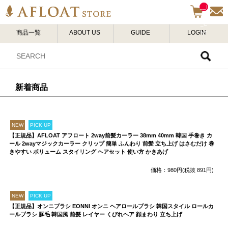
__I
TM
_C
商品一覧
ABOUT US
GUIDE
LOGIN
NT
__
新着商品
NEW
PICK UP
【正規品】AFLOAT アフロート 2way前髪カーラー 38mm 40mm 韓国 手巻き カ
ール 2wayマジックカーラー クリップ 簡単 ふんわり 前髪 立ち上げ はさむだけ 巻
きやすい ボリューム スタイリング ヘアセット 使い方 かきあげ
価格：980円(税抜 891円)
NEW
PICK UP
【正規品】オンニブラシ EONNI オンニ ヘアロールブラシ 韓国スタイル ロールカ
ールブラシ 豚毛 韓国風 前髪 レイヤー くびれヘア 顔まわり 立ち上げ