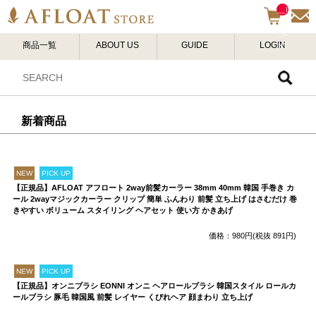
__I
TM
_C
商品一覧
ABOUT US
GUIDE
LOGIN
NT
__
新着商品
NEW
PICK UP
【正規品】AFLOAT アフロート 2way前髪カーラー 38mm 40mm 韓国 手巻き カ
ール 2wayマジックカーラー クリップ 簡単 ふんわり 前髪 立ち上げ はさむだけ 巻
きやすい ボリューム スタイリング ヘアセット 使い方 かきあげ
価格：980円(税抜 891円)
NEW
PICK UP
【正規品】オンニブラシ EONNI オンニ ヘアロールブラシ 韓国スタイル ロールカ
ールブラシ 豚毛 韓国風 前髪 レイヤー くびれヘア 顔まわり 立ち上げ