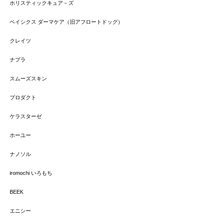
ホリスティックキュア－ズ
ベイシクス ダーマケア（旧アフロートドッグ）
クレイツ
ナプラ
スムーズスキン
プロダクト
ケラスターゼ
ホーユー
ナノソル
iromochi いろもち
BEEK
エニシー