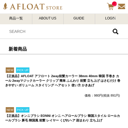
__I
TM
_C
商品一覧
ABOUT US
GUIDE
LOGIN
NT
__
新着商品
NEW
PICK UP
【正規品】AFLOAT アフロート 2way前髪カーラー 38mm 40mm 韓国 手巻き カ
ール 2wayマジックカーラー クリップ 簡単 ふんわり 前髪 立ち上げ はさむだけ 巻
きやすい ボリューム スタイリング ヘアセット 使い方 かきあげ
価格：980円(税抜 891円)
NEW
PICK UP
【正規品】オンニブラシ EONNI オンニ ヘアロールブラシ 韓国スタイル ロールカ
ールブラシ 豚毛 韓国風 前髪 レイヤー くびれヘア 顔まわり 立ち上げ