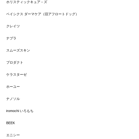
ホリスティックキュア－ズ
ベイシクス ダーマケア（旧アフロートドッグ）
クレイツ
ナプラ
スムーズスキン
プロダクト
ケラスターゼ
ホーユー
ナノソル
iromochi いろもち
BEEK
エニシー