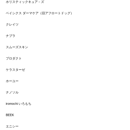
ホリスティックキュア－ズ
ベイシクス ダーマケア（旧アフロートドッグ）
クレイツ
ナプラ
スムーズスキン
プロダクト
ケラスターゼ
ホーユー
ナノソル
iromochi いろもち
BEEK
エニシー