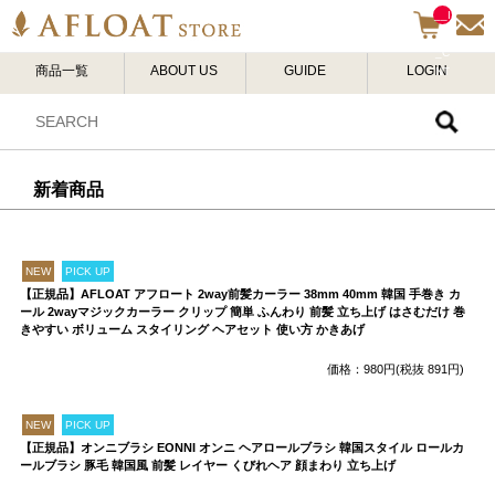
__I
TM
_C
商品一覧
ABOUT US
GUIDE
LOGIN
NT
__
新着商品
NEW
PICK UP
【正規品】AFLOAT アフロート 2way前髪カーラー 38mm 40mm 韓国 手巻き カ
ール 2wayマジックカーラー クリップ 簡単 ふんわり 前髪 立ち上げ はさむだけ 巻
きやすい ボリューム スタイリング ヘアセット 使い方 かきあげ
価格：980円(税抜 891円)
NEW
PICK UP
【正規品】オンニブラシ EONNI オンニ ヘアロールブラシ 韓国スタイル ロールカ
ールブラシ 豚毛 韓国風 前髪 レイヤー くびれヘア 顔まわり 立ち上げ