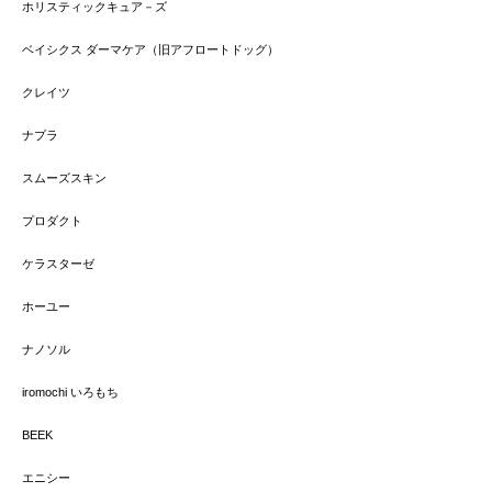
ホリスティックキュア－ズ
ベイシクス ダーマケア（旧アフロートドッグ）
クレイツ
ナプラ
スムーズスキン
プロダクト
ケラスターゼ
ホーユー
ナノソル
iromochi いろもち
BEEK
エニシー