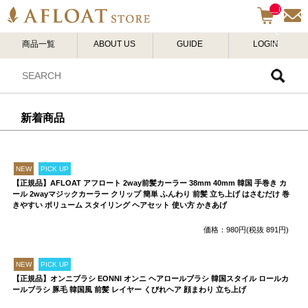
__I
TM
_C
商品一覧
ABOUT US
GUIDE
LOGIN
NT
__
新着商品
NEW
PICK UP
【正規品】AFLOAT アフロート 2way前髪カーラー 38mm 40mm 韓国 手巻き カ
ール 2wayマジックカーラー クリップ 簡単 ふんわり 前髪 立ち上げ はさむだけ 巻
きやすい ボリューム スタイリング ヘアセット 使い方 かきあげ
価格：980円(税抜 891円)
NEW
PICK UP
【正規品】オンニブラシ EONNI オンニ ヘアロールブラシ 韓国スタイル ロールカ
ールブラシ 豚毛 韓国風 前髪 レイヤー くびれヘア 顔まわり 立ち上げ