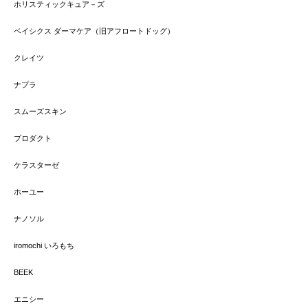
ホリスティックキュア－ズ
ベイシクス ダーマケア（旧アフロートドッグ）
クレイツ
ナプラ
スムーズスキン
プロダクト
ケラスターゼ
ホーユー
ナノソル
iromochi いろもち
BEEK
エニシー