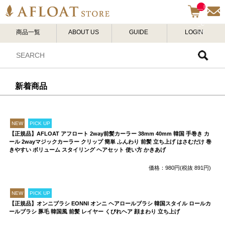
__I
TM
_C
商品一覧
ABOUT US
GUIDE
LOGIN
NT
__
新着商品
NEW
PICK UP
【正規品】AFLOAT アフロート 2way前髪カーラー 38mm 40mm 韓国 手巻き カ
ール 2wayマジックカーラー クリップ 簡単 ふんわり 前髪 立ち上げ はさむだけ 巻
きやすい ボリューム スタイリング ヘアセット 使い方 かきあげ
価格：980円(税抜 891円)
NEW
PICK UP
【正規品】オンニブラシ EONNI オンニ ヘアロールブラシ 韓国スタイル ロールカ
ールブラシ 豚毛 韓国風 前髪 レイヤー くびれヘア 顔まわり 立ち上げ