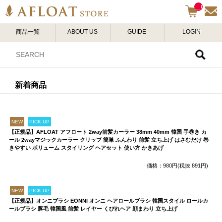
__I
TM
_C
商品一覧
ABOUT US
GUIDE
LOGIN
NT
__
新着商品
NEW
PICK UP
【正規品】AFLOAT アフロート 2way前髪カーラー 38mm 40mm 韓国 手巻き カ
ール 2wayマジックカーラー クリップ 簡単 ふんわり 前髪 立ち上げ はさむだけ 巻
きやすい ボリューム スタイリング ヘアセット 使い方 かきあげ
価格：980円(税抜 891円)
NEW
PICK UP
【正規品】オンニブラシ EONNI オンニ ヘアロールブラシ 韓国スタイル ロールカ
ールブラシ 豚毛 韓国風 前髪 レイヤー くびれヘア 顔まわり 立ち上げ