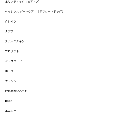
ホリスティックキュア－ズ
ベイシクス ダーマケア（旧アフロートドッグ）
クレイツ
ナプラ
スムーズスキン
プロダクト
ケラスターゼ
ホーユー
ナノソル
iromochi いろもち
BEEK
エニシー